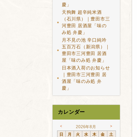
慶」
天狗舞 超辛純米酒
（石川県）｜豊田市三
河豊田 居酒屋「味の
み処 弁慶」
月不見の池 辛口純吟
五百万石（新潟県）｜
豊田市三河豊田 居酒
屋「味のみ処 弁慶」
日本酒入荷のお知らせ
｜豊田市三河豊田 居
酒屋「味のみ処 弁
慶」
カレンダー
<
>
2026年8月
日
月
火
水
木
金
土