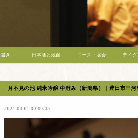
品書き
日本酒と焼酎
コース・宴会
テイク
月不見の池 純米吟醸 中澄み（新潟県）｜豊田市三河
2024-04-01 00:00:05