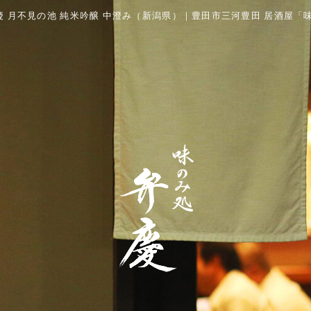
 月不見の池 純米吟醸 中澄み（新潟県）｜豊田市三河豊田 居酒屋「