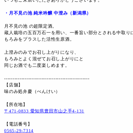
いつもご来店いただきありがとうございます。
・
月不見の池 純米吟醸 中澄み（新潟県）
月不見の池 の超限定酒。
蔵人栽培の五百万石一を用い、一番旨い部分とされる中取り
もろみをプラスした活性生原酒。
上澄みのみでお召し上がりになり、
もろみとよく混ぜてお召し上がりにと
同じお酒でも二度楽しめます。
--------------------------------------------------
【店舗】
味のみ処弁慶（べんけい）
【所在地】
〒471-0833 愛知県豊田市山之手4-131
【電話番号】
0565-29-7314