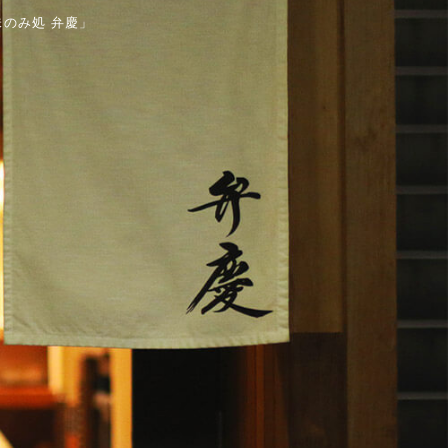
味のみ処 弁慶」